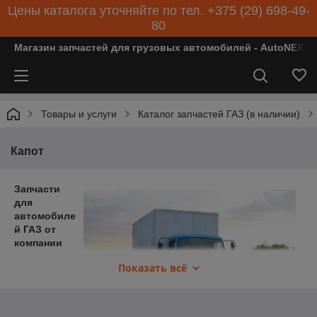
Цены каталога уточняйте по тел. +375 (29) 698-49-
80
Магазин запчастей для грузовых автомобилей - AutoNEXT
Товары и услуги
Каталог запчастей ГАЗ (в наличии)
Капот
Запчасти
для
автомобиле
й ГАЗ от
компании
AutoNEXT в
Показать всё
Минске:
широкий
ассортимен
т и высокое