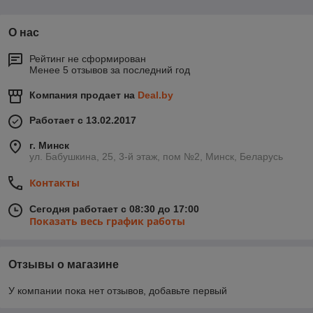
подходящих к моделям ГАЗ, что позволяет сохранить
оригинальный вид автомобиля или внести желаемые
изменения.
О нас
Замки капота
Рейтинг не сформирован
Менее 5 отзывов за последний год
Замки капота
обеспечивают
Компания продает на
Deal.by
надежное
крепление
Работает с 13.02.2017
капота во время
движения и
г. Минск
защищают
ул. Бабушкина, 25, 3-й этаж, пом №2, Минск, Беларусь
внутренние
Контакты
механизмы
автомобиля от
пыли, грязи и
Сегодня работает с 08:30 до 17:00
Показать весь график работы
воды. От
надежности
замка капота
напрямую зависит безопасность автомобиля на дороге.
Отзывы о магазине
AutoNEXT предлагает замки капота, изготовленные из
высокопрочных материалов, которые соответствуют
У компании пока нет отзывов, добавьте первый
заводским стандартам качества, обеспечивая устойчивость к