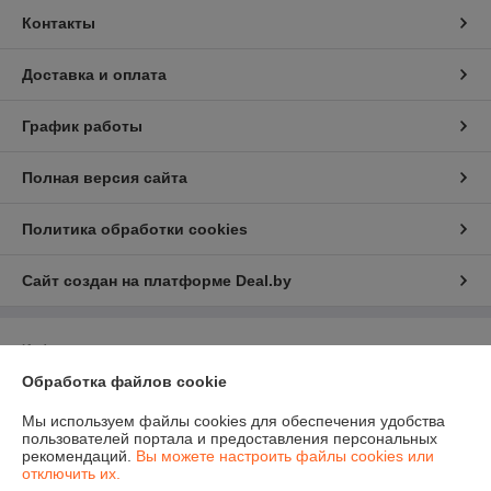
Контакты
Доставка и оплата
График работы
Полная версия сайта
Политика обработки cookies
Сайт создан на платформе Deal.by
Информация для покупателя
Обработка файлов cookie
Юридическое лицо:
ЧПТУП "Белфрезмет"
220047 г. Минск, Селицкого 21, комн. 13Е
Мы используем файлы cookies для обеспечения удобства
Регистрационный номер ЕГР: 191499355
пользователей портала и предоставления персональных
рекомендаций.
Вы можете настроить файлы cookies или
УНП: 191499355
отключить их.