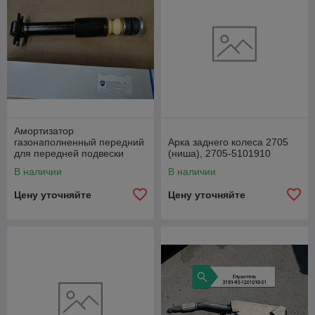
Амортизатор
газонаполненный передний
Арка заднего колеса 2705
для передней подвески
(ниша), 2705-5101910
уаз-3 G-part, .Л.3162-
В наличии
В наличии
2905006Н
Цену уточняйте
Цену уточняйте