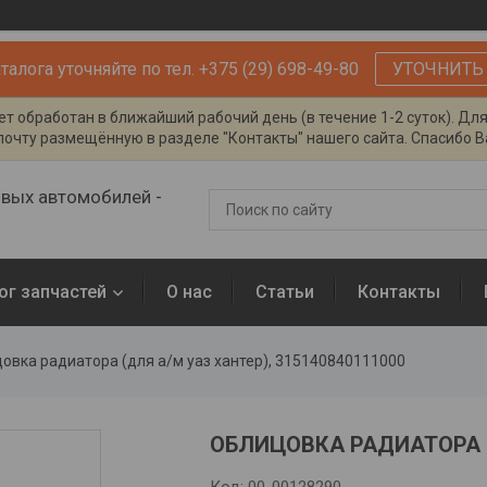
алога уточняйте по тел. +375 (29) 698-49-80
УТОЧНИТЬ
т обработан в ближайший рабочий день (в течение 1-2 суток). Дл
очту размещённую в разделе "Контакты" нашего сайта. Спасибо Ва
овых автомобилей -
ог запчастей
О нас
Статьи
Контакты
овка радиатора (для а/м уаз хантер), 315140840111000
ОБЛИЦОВКА РАДИАТОРА (Д