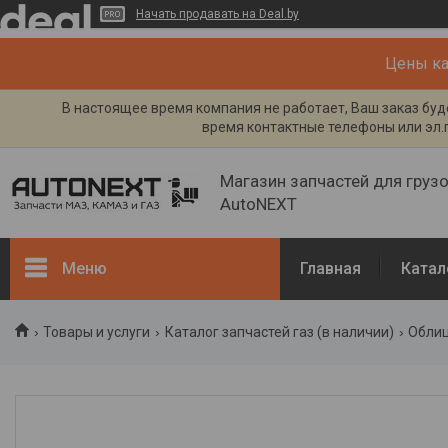
Начать продавать на Deal.by
Цены кат
В настоящее время компания не работает, Ваш заказ буде
время контактные телефоны или эл.п
Магазин запчастей для груз
AutoNEXT
Меню
Главная
Катал
Каталог
Товары и услуги
Каталог запчастей газ (в наличии)
Облиц
Кузов, рама
Двигатель и его системы
Каталог запчастей ГАЗ (в
наличии)