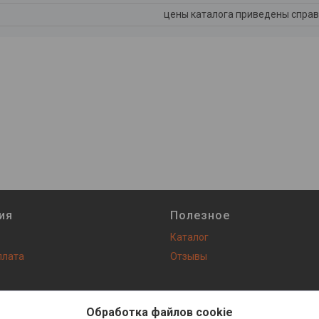
цены каталога приведены справ
ия
Полезное
Каталог
плата
Отзывы
Сайт создан на платформе Deal.by
Политика обработки файлов cookies
Обработка файлов cookie