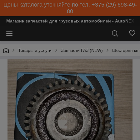
Цены каталога уточняйте по тел. +375 (29) 698-49-
80
Магазин запчастей для грузовых автомобилей - AutoNEXT
Товары и услуги
Запчасти ГАЗ (NEW)
Шестерня кпп