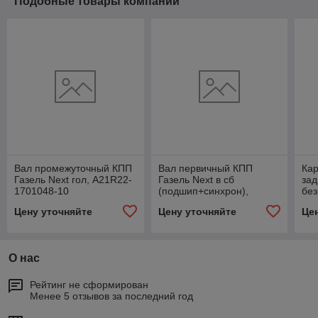
Подобные товары компании
Вал промежуточный КПП
Вал первичный КПП
Кар
Газель Next гол, А21R22-
Газель Next в сб
зад
1701048-10
(подшип+синхрон),
без
А21R22-1701025
17
Цену уточняйте
Цену уточняйте
Це
О нас
Рейтинг не сформирован
Менее 5 отзывов за последний год