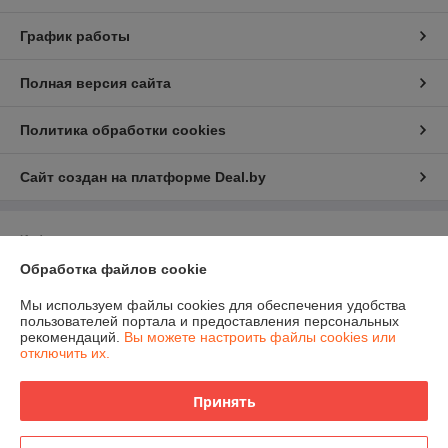
График работы
Полная версия сайта
Политика обработки cookies
Сайт создан на платформе Deal.by
Информация для покупателя
Обработка файлов cookie
Юридическое лицо:
ЧПТУП "Белфрезмет"
220047 г. Минск, Селицкого 21, комн. 13Е
Мы используем файлы cookies для обеспечения удобства
Регистрационный номер ЕГР: 191499355
пользователей портала и предоставления персональных
рекомендаций.
Вы можете настроить файлы cookies или
УНП: 191499355
отключить их.
Регистрационный орган: Управление экономики администрации
Заводского района
Принять
Дата регистрации компании: 06.02.2012