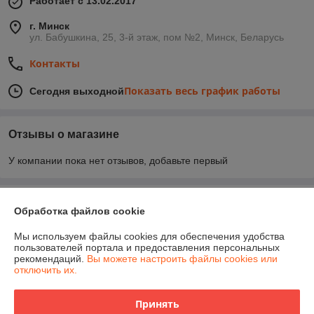
Работает с 13.02.2017
г. Минск
ул. Бабушкина, 25, 3-й этаж, пом №2, Минск, Беларусь
Контакты
Показать весь график работы
Сегодня выходной
Отзывы о магазине
У компании пока нет отзывов, добавьте первый
О нас
Обработка файлов cookie
Контакты
Мы используем файлы cookies для обеспечения удобства
пользователей портала и предоставления персональных
рекомендаций.
Вы можете настроить файлы cookies или
Доставка и оплата
отключить их.
График работы
Принять