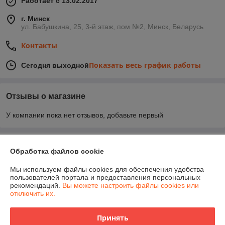
Работает с 13.02.2017
г. Минск
ул. Бабушкина, 25, 3-й этаж, пом №2, Минск, Беларусь
Контакты
Показать весь график работы
Сегодня выходной
Отзывы о магазине
У компании пока нет отзывов, добавьте первый
О нас
Обработка файлов cookie
Контакты
Мы используем файлы cookies для обеспечения удобства
пользователей портала и предоставления персональных
рекомендаций.
Вы можете настроить файлы cookies или
Доставка и оплата
отключить их.
График работы
Принять