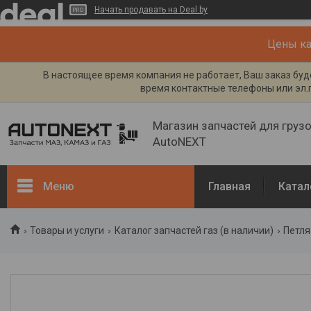
Начать продавать на Deal.by
Цены кат
В настоящее время компания не работает, Ваш заказ буде
время контактные телефоны или эл.п
Магазин запчастей для груз
AutoNEXT
Меню
Главная
Катал
Каталог
Товары и услуги
Каталог запчастей газ (в наличии)
Петля
Кузов, рама
Двигатель и его системы
Каталог запчастей ГАЗ (в
наличии)