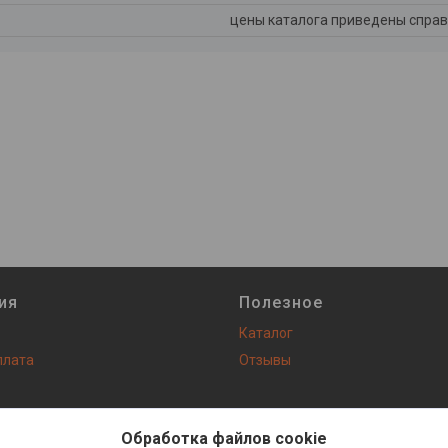
цены каталога приведены справ
ия
Полезное
Каталог
плата
Отзывы
Сайт создан на платформе Deal.by
Политика обработки файлов cookies
Обработка файлов cookie