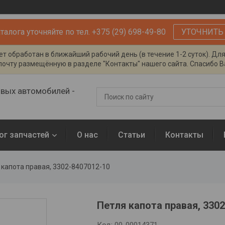
алога уточняйте по тел. +375 (29) 698-49-80
УТОЧНИТЬ
т обработан в ближайший рабочий день (в течение 1-2 суток). Дл
очту размещённую в разделе "Контакты" нашего сайта. Спасибо Ва
овых автомобилей -
ог запчастей
О нас
Статьи
Контакты
 капота правая, 3302-8407012-10
Петля капота правая, 330