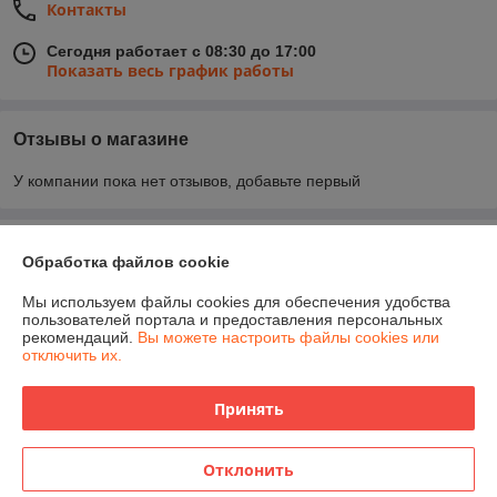
Контакты
Сегодня работает с 08:30 до 17:00
Показать весь график работы
Отзывы о магазине
У компании пока нет отзывов, добавьте первый
О нас
Обработка файлов cookie
Контакты
Мы используем файлы cookies для обеспечения удобства
пользователей портала и предоставления персональных
рекомендаций.
Вы можете настроить файлы cookies или
Доставка и оплата
отключить их.
График работы
Принять
Полная версия сайта
Отклонить