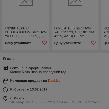
ГЛУШИТЕЛЬ С
ГЛУШИТЕЛЬ (ДЛЯ А/М
РА
РЕЗОНАТОРОМ (ДЛЯ А/М
УАЗ 315123, СГР, ДВ. УМЗ
А/М
УАЗ СГР, 3303, 3909, ДВ.
4215, 4213) СЕРИЯ
МЕ
ЗМЗ 409, ЕВРО-4),
ЭКОНОМ,3151-23-
D 
Цену уточняйте
Цену уточняйте
Це
220695120100802
1201010-02
37
О нас
Рейтинг не сформирован
Менее 5 отзывов за последний год
Компания продает на
Deal.by
Работает с 13.02.2017
г. Минск
ул. Бабушкина, 25, 3-й этаж, пом №2, Минск, Беларусь