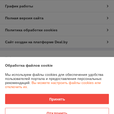
График работы
Полная версия сайта
Политика обработки cookies
Сайт создан на платформе Deal.by
Информация для покупателя
Обработка файлов cookie
Юридическое лицо:
ЧПТУП "Белфрезмет"
220047 г. Минск, Селицкого 21, комн. 13Е
Мы используем файлы cookies для обеспечения удобства
Регистрационный номер ЕГР: 191499355
пользователей портала и предоставления персональных
рекомендаций.
Вы можете настроить файлы cookies или
УНП: 191499355
отключить их.
Регистрационный орган: Управление экономики администрации
Заводского района
Принять
Дата регистрации компании: 06.02.2012
Отклонить