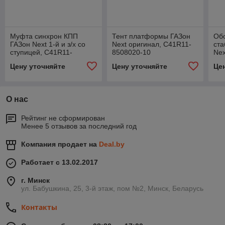
Муфта синхрон КПП
Тент платформы ГАЗон
Об
ГАЗон Next 1-й и з/х со
Next оригинал, С41R11-
ста
ступицей, С41R11-
8508020-10
Nex
1701124
Цену уточняйте
Цену уточняйте
Це
О нас
Рейтинг не сформирован
Менее 5 отзывов за последний год
Компания продает на
Deal.by
Работает с 13.02.2017
г. Минск
ул. Бабушкина, 25, 3-й этаж, пом №2, Минск, Беларусь
Контакты