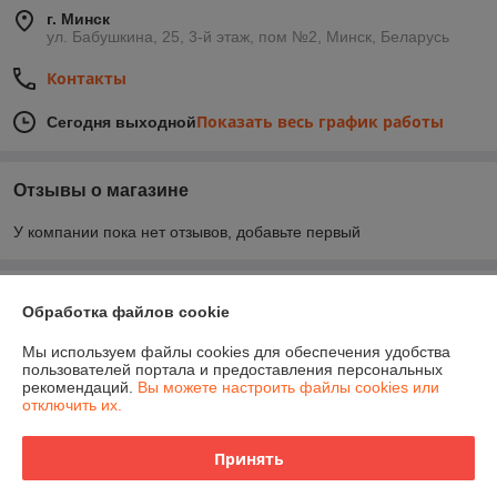
г. Минск
ул. Бабушкина, 25, 3-й этаж, пом №2, Минск, Беларусь
Контакты
Показать весь график работы
Сегодня выходной
Отзывы о магазине
У компании пока нет отзывов, добавьте первый
О нас
Обработка файлов cookie
Контакты
Мы используем файлы cookies для обеспечения удобства
пользователей портала и предоставления персональных
рекомендаций.
Вы можете настроить файлы cookies или
Доставка и оплата
отключить их.
График работы
Принять