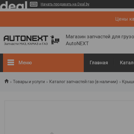
Начать продавать на Deal.by
Цены кат
Магазин запчастей для груз
AutoNEXT
Меню
Главная
Катал
Каталог
Товары и услуги
Каталог запчастей газ (в наличии)
Крышк
Кузов, рама
Двигатель и его системы
Каталог запчастей ГАЗ (в
наличии)
Запчасти ГАЗ (NEW)
О нас