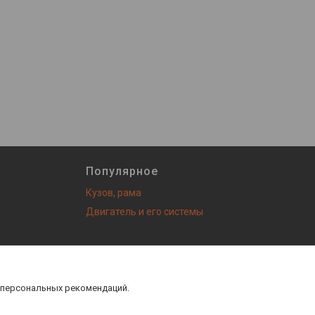
Популярное
Кузов, рама
Двигатель и его системы
з! |
Пожаловаться на контент
 персональных рекомендаций.