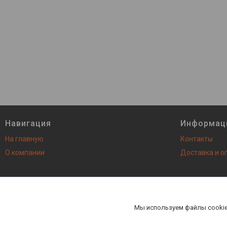
Навигация
Информац
На главную
Контакты
О компании
Доставка и о
AutoNEXT - все запасные ча
Мы используем файлы cookie