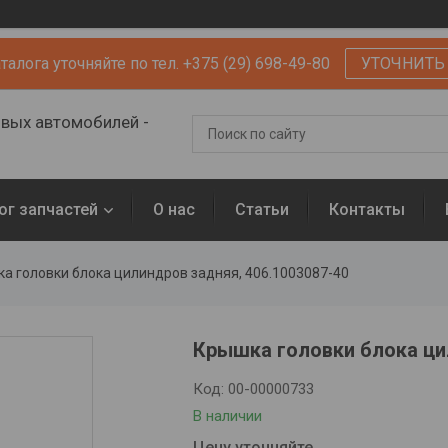
алога уточняйте по тел. +375 (29) 698-49-80
УТОЧНИТЬ
овых автомобилей -
ог запчастей
О нас
Статьи
Контакты
а головки блока цилиндров задняя, 406.1003087-40
Крышка головки блока ци
Код:
00-00000733
В наличии
Цену уточняйте