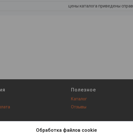
цены каталога приведены справ
ия
Полезное
Каталог
плата
Отзывы
Сайт создан на платформе Deal.by
Политика обработки файлов cookies
Обработка файлов cookie