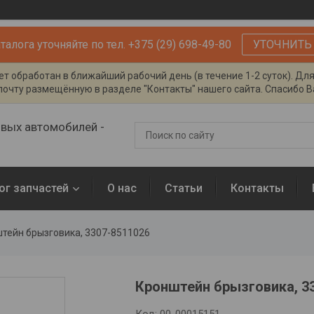
алога уточняйте по тел. +375 (29) 698-49-80
УТОЧНИТЬ
т обработан в ближайший рабочий день (в течение 1-2 суток). Дл
очту размещённую в разделе "Контакты" нашего сайта. Спасибо Ва
овых автомобилей -
ог запчастей
О нас
Статьи
Контакты
тейн брызговика, 3307-8511026
Кронштейн брызговика, 3