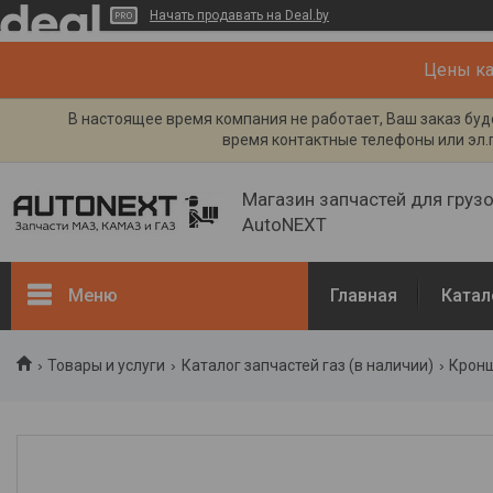
Начать продавать на Deal.by
Цены кат
В настоящее время компания не работает, Ваш заказ буде
время контактные телефоны или эл.п
Магазин запчастей для груз
AutoNEXT
Меню
Главная
Катал
Каталог
Товары и услуги
Каталог запчастей газ (в наличии)
Кронш
Кузов, рама
Двигатель и его системы
Каталог запчастей ГАЗ (в
наличии)