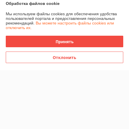
Обработка файлов cookie
Контакты
Мы используем файлы cookies для обеспечения удобства
пользователей портала и предоставления персональных
рекомендаций.
Вы можете настроить файлы cookies или
Доставка и оплата
отключить их.
График работы
Принять
Полная версия сайта
Отклонить
Политика обработки cookies
Сайт создан на платформе Deal.by
Информация для покупателя
Юридическое лицо:
ЧПТУП "Белфрезмет"
220047 г. Минск, Селицкого 21, комн. 13Е
Регистрационный номер ЕГР: 191499355