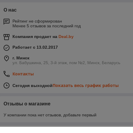
О нас
Рейтинг не сформирован
Менее 5 отзывов за последний год
Компания продает на
Deal.by
Работает с 13.02.2017
г. Минск
ул. Бабушкина, 25, 3-й этаж, пом №2, Минск, Беларусь
Контакты
Показать весь график работы
Сегодня выходной
Отзывы о магазине
У компании пока нет отзывов, добавьте первый
О нас