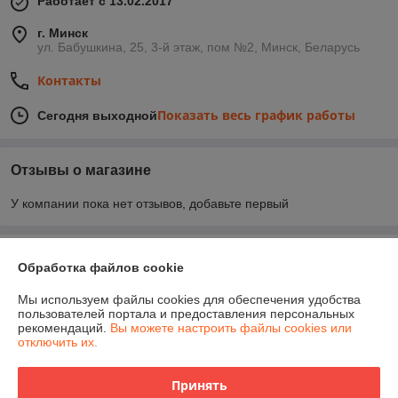
Работает с 13.02.2017
г. Минск
ул. Бабушкина, 25, 3-й этаж, пом №2, Минск, Беларусь
Контакты
Показать весь график работы
Сегодня выходной
Отзывы о магазине
У компании пока нет отзывов, добавьте первый
О нас
Обработка файлов cookie
Контакты
Мы используем файлы cookies для обеспечения удобства
пользователей портала и предоставления персональных
рекомендаций.
Вы можете настроить файлы cookies или
Доставка и оплата
отключить их.
График работы
Принять