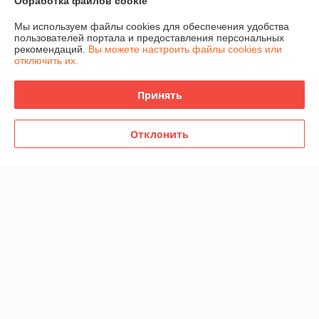
Работает с 13.02.2017
Обработка файлов cookie
г. Минск
Мы используем файлы cookies для обеспечения удобства
ул. Бабушкина, 25, 3-й этаж, пом №2, Минск, Беларусь
пользователей портала и предоставления персональных
рекомендаций.
Вы можете настроить файлы cookies или
отключить их.
Контакты
Показать весь график работы
Сегодня выходной
Принять
Отклонить
Отзывы о магазине
У компании пока нет отзывов, добавьте первый
О нас
Контакты
Доставка и оплата
График работы