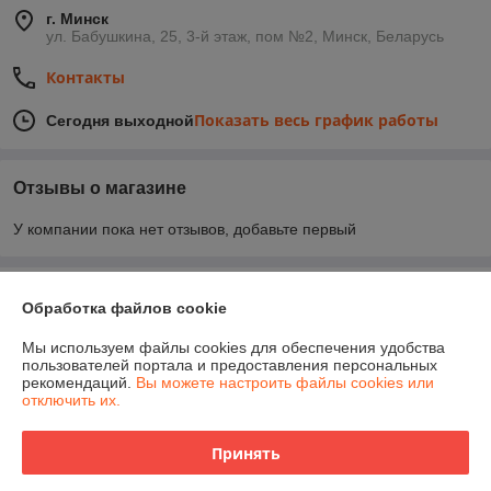
г. Минск
ул. Бабушкина, 25, 3-й этаж, пом №2, Минск, Беларусь
Контакты
Показать весь график работы
Сегодня выходной
Отзывы о магазине
У компании пока нет отзывов, добавьте первый
О нас
Обработка файлов cookie
Контакты
Мы используем файлы cookies для обеспечения удобства
пользователей портала и предоставления персональных
рекомендаций.
Вы можете настроить файлы cookies или
Доставка и оплата
отключить их.
График работы
Принять