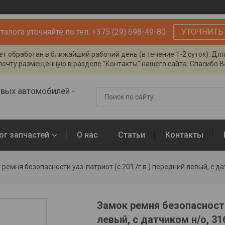
алога уточняйте по тел. +375 (29) 698-49-80
УТОЧНИТЬ
т обработан в ближайший рабочий день (в течение 1-2 суток). Дл
очту размещённую в разделе "Контакты" нашего сайта. Спасибо Ва
овых автомобилей -
ог запчастей
О нас
Статьи
Контакты
 ремня безопасности уаз-патриот (с 2017г.в.) передний левый, с д
Замок ремня безопасности
левый, с датчиком н/о, 31