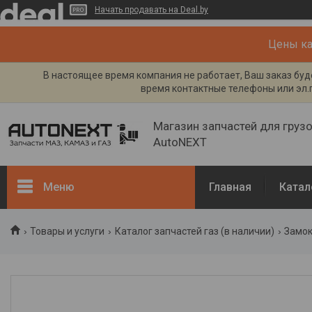
Начать продавать на Deal.by
Цены кат
В настоящее время компания не работает, Ваш заказ буде
время контактные телефоны или эл.п
Магазин запчастей для груз
AutoNEXT
Меню
Главная
Катал
Каталог
Товары и услуги
Каталог запчастей газ (в наличии)
Замок
Кузов, рама
Двигатель и его системы
Каталог запчастей ГАЗ (в
наличии)