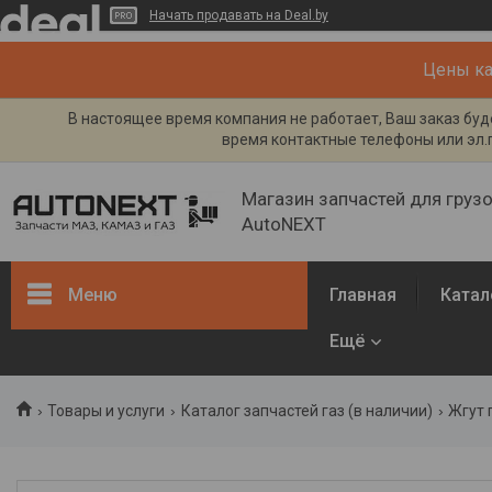
Начать продавать на Deal.by
Цены кат
В настоящее время компания не работает, Ваш заказ буде
время контактные телефоны или эл.п
Магазин запчастей для груз
AutoNEXT
Меню
Главная
Катал
Ещё
Каталог
Кузов, рама
Товары и услуги
Каталог запчастей газ (в наличии)
Жгут 
Двигатель и его системы
Каталог запчастей ГАЗ (в
наличии)