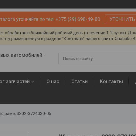
алога уточняйте по тел. +375 (29) 698-49-80
УТОЧНИТЬ
т обработан в ближайший рабочий день (в течение 1-2 суток). Дл
очту размещённую в разделе "Контакты" нашего сайта. Спасибо Ва
овых автомобилей -
ог запчастей
О нас
Статьи
Контакты
по раме, 3302-3724030-05