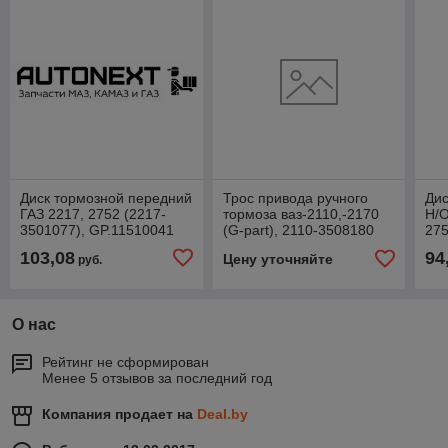
Диск тормозной передний
Трос привода ручного
Дис
ГАЗ 2217, 2752 (2217-
тормоза ваз-2110,-2170
Н/О
3501077), GP.11510041
(G-part), 2110-3508180
275
350
103,08
94
Цену уточняйте
руб.
О нас
Рейтинг не сформирован
Менее 5 отзывов за последний год
Компания продает на
Deal.by