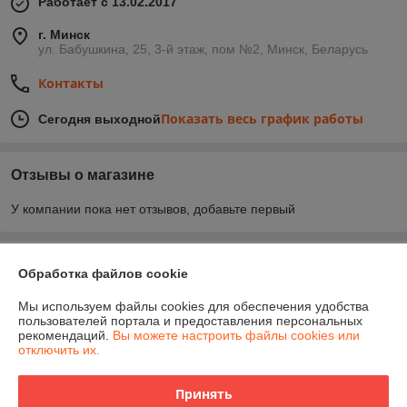
Работает с 13.02.2017
г. Минск
ул. Бабушкина, 25, 3-й этаж, пом №2, Минск, Беларусь
Контакты
Показать весь график работы
Сегодня выходной
Отзывы о магазине
У компании пока нет отзывов, добавьте первый
О нас
Обработка файлов cookie
Контакты
Мы используем файлы cookies для обеспечения удобства
пользователей портала и предоставления персональных
рекомендаций.
Вы можете настроить файлы cookies или
Доставка и оплата
отключить их.
График работы
Принять