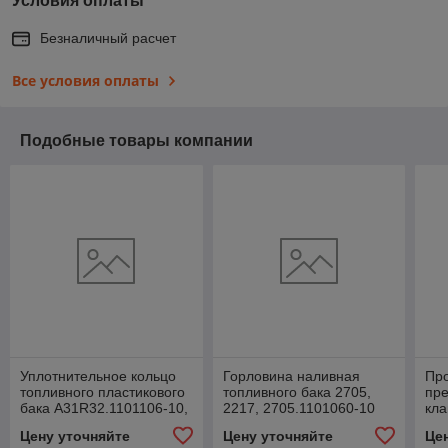
Условия оплаты
Безналичный расчет
Все условия оплаты
Подобные товары компании
Уплотнительное кольцо
Горловина наливная
Про
топливного пластикового
топливного бака 2705,
пр
бака A31R32.1101106-10,
2217, 2705.1101060-10
кла
.426-064
311
Цену уточняйте
Цену уточняйте
Це