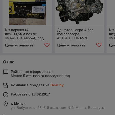
К-т поршня (4
Двигатель евро-4 без
К-т
шт)100,5мм без пк
компрессора,
шт.
умз-42164(евро-4) под
42164.1000402-70
умз
узк.кольца, ДМ.42164-
узк
Цену уточняйте
Цену уточняйте
Це
1004014-АР
10
О нас
Рейтинг не сформирован
Менее 5 отзывов за последний год
Компания продает на
Deal.by
Работает с 13.02.2017
г. Минск
ул. Бабушкина, 25, 3-й этаж, пом №2, Минск, Беларусь