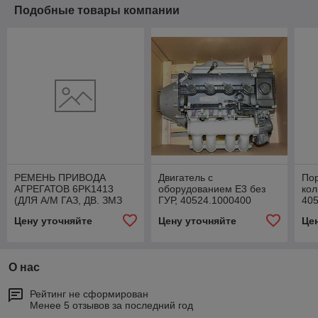
Подобные товары компании
РЕМЕНЬ ПРИВОДА
Двигатель с
Пор
АГРЕГАТОВ 6PK1413
оборудованием Е3 без
кол
(ДЛЯ А/М ГАЗ, ДВ. ЗМЗ
ГУР, 40524.1000400
405
40525, 40524 С ГУР,
Цену уточняйте
Цену уточняйте
Це
ЕВРО 3),
040624130802011
О нас
Рейтинг не сформирован
Менее 5 отзывов за последний год