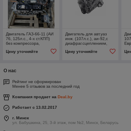
Двигатель ГАЗ-66-11 (АИ
Двигатель для авт.уаз
Дви
76, 125л.с., 4-х ст.КПП)
инж. (107л.с.), аи-92,с
107
без компрессора,
диафраг.сцеплением,
Евр
513.1000400-20
4213.1000402-50
рем
Цену уточняйте
Цену уточняйте
Це
421
О нас
Рейтинг не сформирован
Менее 5 отзывов за последний год
Компания продает на
Deal.by
Работает с 13.02.2017
г. Минск
ул. Бабушкина, 25, 3-й этаж, пом №2, Минск, Беларусь