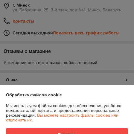
г. Минск
ул. Бабушкина, 25, 3-й этаж, пом №2, Минск, Беларусь
Контакты
Показать весь график работы
Сегодня выходной
Отзывы о магазине
У компании пока нет отзывов, добавьте первый
О нас
Контакты
Обработка файлов cookie
Мы используем файлы cookies для обеспечения удобства
Доставка и оплата
пользователей портала и предоставления персональных
рекомендаций.
Вы можете настроить файлы cookies или
отключить их.
График работы