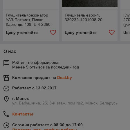
Глушитель+резонатор
Глушитель евро-4,
Гл
УАЗ-Патриот, Пикап,
330232-1201008-20
270
Карго дв. 409, Е-4 2360-
(уз
00-1201008-01, 2360-00-
Цену уточняйте
Цену уточняйте
Це
1201008-00
О нас
Рейтинг не сформирован
Менее 5 отзывов за последний год
Компания продает на
Deal.by
Работает с 13.02.2017
г. Минск
ул. Бабушкина, 25, 3-й этаж, пом №2, Минск, Беларусь
Контакты
Сегодня работает с 08:30 до 17:00
Показать весь график работы