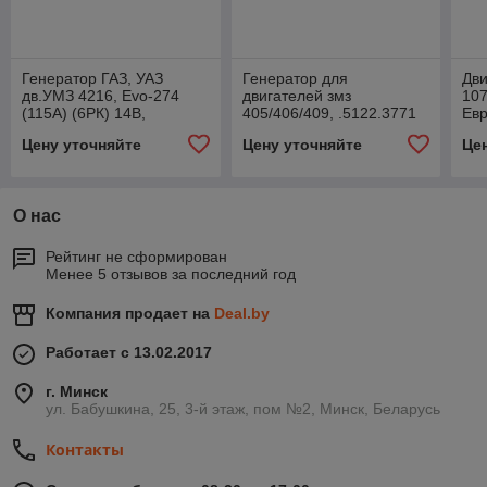
Генератор ГАЗ, УАЗ
Генератор для
Дви
дв.УМЗ 4216, Evo-274
двигателей змз
107
(115А) (6РК) 14В,
405/406/409, .5122.3771
Евр
.5122.3771-50
14В 90А
рем
Цену уточняйте
Цену уточняйте
Це
421
О нас
Рейтинг не сформирован
Менее 5 отзывов за последний год
Компания продает на
Deal.by
Работает с 13.02.2017
г. Минск
ул. Бабушкина, 25, 3-й этаж, пом №2, Минск, Беларусь
Контакты