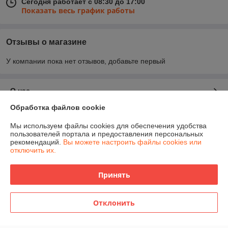
Сегодня работает с 08:30 до 17:00
Показать весь график работы
Отзывы о магазине
У компании пока нет отзывов, добавьте первый
О нас
Обработка файлов cookie
Контакты
Мы используем файлы cookies для обеспечения удобства
пользователей портала и предоставления персональных
Доставка и оплата
рекомендаций.
Вы можете настроить файлы cookies или
отключить их.
График работы
Принять
Полная версия сайта
Отклонить
Политика обработки cookies