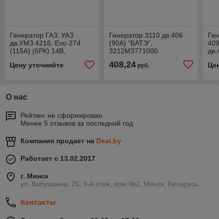
Генератор ГАЗ, УАЗ
Генератор 3110 дв.406
Ген
дв.УМЗ 4216, Evo-274
(90А) "БАТЭ",
409
(115А) (6РК) 14В,
3212M3771000
дв.
.5122.3771-50
(14
408,24
Цену уточняйте
Це
руб.
30
О нас
Рейтинг не сформирован
Менее 5 отзывов за последний год
Компания продает на
Deal.by
Работает с 13.02.2017
г. Минск
ул. Бабушкина, 25, 3-й этаж, пом №2, Минск, Беларусь
Контакты