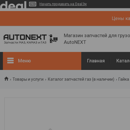
Начать продавать на Deal.by
Цены кат
Магазин запчастей для груз
AutoNEXT
Меню
Главная
Катал
Каталог
Товары и услуги
Каталог запчастей газ (в наличии)
Гайка
Кузов, рама
Двигатель и его системы
Каталог запчастей ГАЗ (в
наличии)
Запчасти ГАЗ (NEW)
О нас