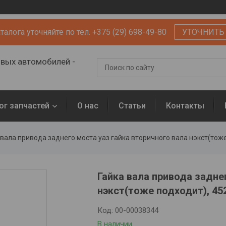
алога уточняйте по тел. +375 (29) 698-49-80
УТОЧНИТЬ
овых автомобилей -
ог запчастей
О нас
Статьи
Контакты
 вала привода заднего моста уаз гайка вторичного вала нэкст(тож
Гайка вала привода задне
нэкст(тоже подходит), 45
Код:
00-00038344
В наличии