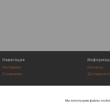
Навигация
Информац
На главную
Контакты
О компании
Доставка и о
AutoNEXT - все запасные ча
Мы используем файлы cookie