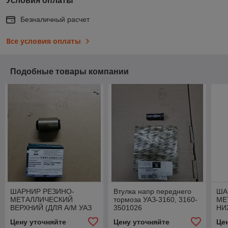
Условия оплаты
Безналичный расчет
Все условия оплаты
Подобные товары компании
ШАРНИР РЕЗИНО-
Втулка напр переднего
ША
МЕТАЛЛИЧЕСКИЙ
тормоза УАЗ-3160, 3160-
МЕ
ВЕРХНИЙ (ДЛЯ А/М УАЗ
3501026
НИ
ПАТРИОТ, ХАНТЕР,
ПА
Цену уточняйте
Цену уточняйте
Це
3160), 316000290902702
316