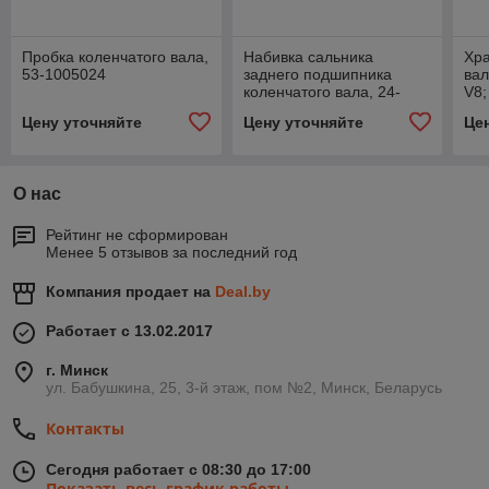
Пробка коленчатого вала,
Набивка сальника
Хра
53-1005024
заднего подшипника
вал
коленчатого вала, 24-
V8;
1005154-200
53-
Цену уточняйте
Цену уточняйте
Це
О нас
Рейтинг не сформирован
Менее 5 отзывов за последний год
Компания продает на
Deal.by
Работает с 13.02.2017
г. Минск
ул. Бабушкина, 25, 3-й этаж, пом №2, Минск, Беларусь
Контакты
Сегодня работает с 08:30 до 17:00
Показать весь график работы