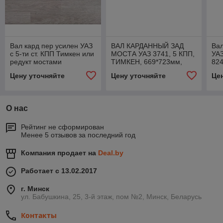
Вал кард пер усилен УАЗ
ВАЛ КАРДАННЫЙ ЗАД
Ва
с 5-ти ст. КПП Тимкен или
МОСТА УАЗ 3741, 5 КПП,
УАЗ
редукт мостами
ТИМКЕН, 669*723мм,
824
651*705мм,
220695220101000
420
Цену уточняйте
Цену уточняйте
Це
42000.315120-2203010-
10
02
О нас
Рейтинг не сформирован
Менее 5 отзывов за последний год
Компания продает на
Deal.by
Работает с 13.02.2017
г. Минск
ул. Бабушкина, 25, 3-й этаж, пом №2, Минск, Беларусь
Контакты