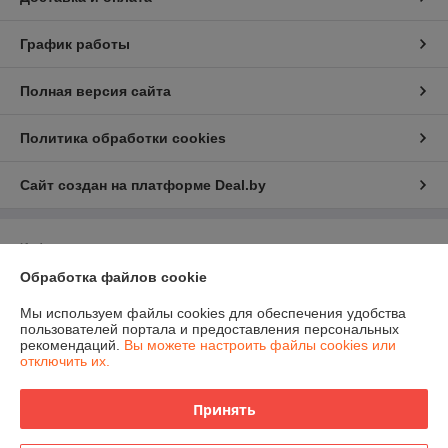
График работы
Полная версия сайта
Политика обработки cookies
Сайт создан на платформе Deal.by
Информация для покупателя
Обработка файлов cookie
Юридическое лицо:
ЧПТУП "Белфрезмет"
220047 г. Минск, Селицкого 21, комн. 13Е
Мы используем файлы cookies для обеспечения удобства
Регистрационный номер ЕГР: 191499355
пользователей портала и предоставления персональных
рекомендаций.
Вы можете настроить файлы cookies или
УНП: 191499355
отключить их.
Регистрационный орган: Управление экономики администрации
Заводского района
Принять
Дата регистрации компании: 06.02.2012