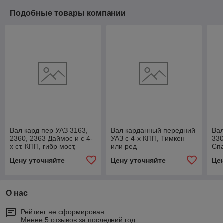
Подобные товары компании
Вал кард пер УАЗ 3163,
Вал карданный передний
Вал
2360, 2363 Даймос и с 4-
УАЗ с 4-х КПП, Тимкен
330
х ст. КПП, гибр мост,
или ред
Сп
ЕВРО 4, 42000.316300-
573*627(487*541)мм,
(63
Цену уточняйте
Цену уточняйте
Це
2203010-00
42000.315100-2203010-
420
01
10
О нас
Рейтинг не сформирован
Менее 5 отзывов за последний год