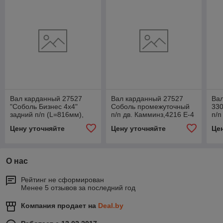
Вал карданный 27527
Вал карданный 27527
Вал
"Соболь Бизнес 4х4"
Соболь промежуточный
33
задний п/п (L=816мм),
п/п дв. Камминз,4216 Е-4
п/п
.RS.97135.04.02
, .5022380
.50
Цену уточняйте
Цену уточняйте
Це
О нас
Рейтинг не сформирован
Менее 5 отзывов за последний год
Компания продает на
Deal.by