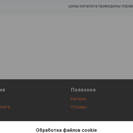
цены каталога приведены справ
ия
Полезное
Каталог
плата
Отзывы
Сайт создан на платформе Deal.by
Политика обработки файлов cookies
Обработка файлов cookie