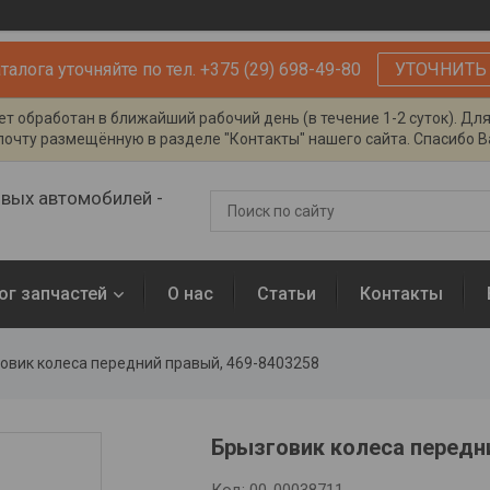
алога уточняйте по тел. +375 (29) 698-49-80
УТОЧНИТЬ
т обработан в ближайший рабочий день (в течение 1-2 суток). Дл
очту размещённую в разделе "Контакты" нашего сайта. Спасибо Ва
овых автомобилей -
ог запчастей
О нас
Статьи
Контакты
овик колеса передний правый, 469-8403258
Брызговик колеса передни