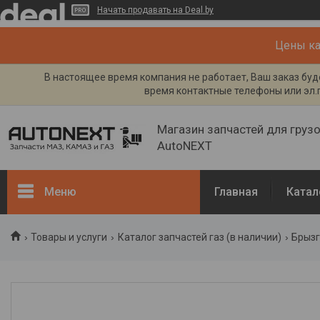
Начать продавать на Deal.by
Цены кат
В настоящее время компания не работает, Ваш заказ буде
время контактные телефоны или эл.п
Магазин запчастей для груз
AutoNEXT
Меню
Главная
Катал
Каталог
Товары и услуги
Каталог запчастей газ (в наличии)
Брызг
Кузов, рама
Двигатель и его системы
Каталог запчастей ГАЗ (в
наличии)