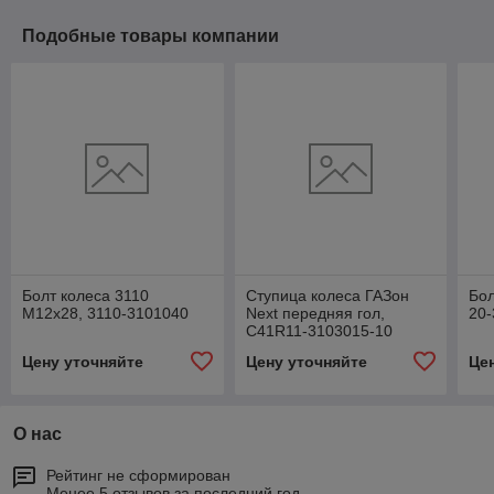
Подобные товары компании
Болт колеса 3110
Ступица колеса ГАЗон
Бол
М12х28, 3110-3101040
Next передняя гол,
20-
С41R11-3103015-10
Цену уточняйте
Цену уточняйте
Це
О нас
Рейтинг не сформирован
Менее 5 отзывов за последний год