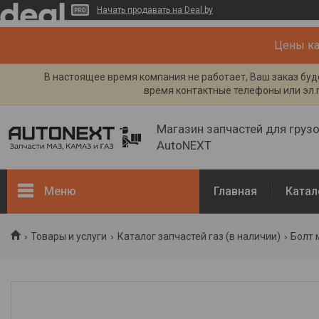
Начать продавать на Deal.by
Цены кат
В настоящее время компания не работает, Ваш заказ буде
время контактные телефоны или эл.п
Магазин запчастей для груз
AutoNEXT
Меню
Главная
Катал
Каталог
Товары и услуги
Каталог запчастей газ (в наличии)
Болт 
Кузов, рама
Двигатель и его системы
Каталог запчастей ГАЗ (в
наличии)