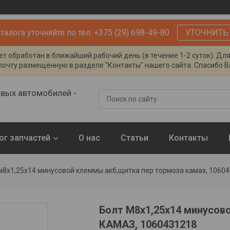
алога уточняйте по тел. +375 (29) 698-49-80
УТОЧНИТЬ
т обработан в ближайший рабочий день (в течение 1-2 суток). Дл
очту размещённую в разделе "Контакты" нашего сайта. Спасибо Ва
овых автомобилей -
ог запчастей
О нас
Статьи
Контакты
м8х1,25х14 минусовой клеммы акб,щитка пер тормоза камаз, 1060
Болт М8х1,25х14 минусов
КАМАЗ, 1060431218