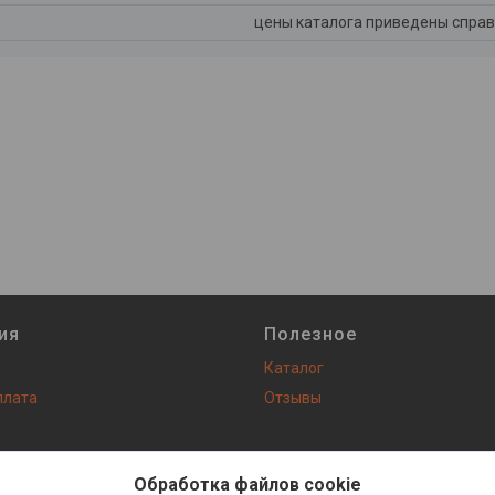
цены каталога приведены справ
ия
Полезное
Каталог
плата
Отзывы
Сайт создан на платформе Deal.by
Политика обработки файлов cookies
Обработка файлов cookie