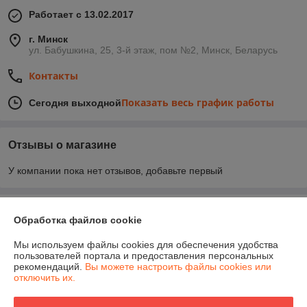
Работает с 13.02.2017
г. Минск
ул. Бабушкина, 25, 3-й этаж, пом №2, Минск, Беларусь
Контакты
Показать весь график работы
Сегодня выходной
Отзывы о магазине
У компании пока нет отзывов, добавьте первый
О нас
Обработка файлов cookie
Контакты
Мы используем файлы cookies для обеспечения удобства
пользователей портала и предоставления персональных
рекомендаций.
Вы можете настроить файлы cookies или
Доставка и оплата
отключить их.
График работы