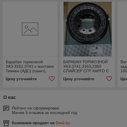
Барабан тормозной
БАРАБАН ТОРМОЗНОЙ
Ва
УАЗ-3151,3741 с мостами
УАЗ-3741,3163,2360
зад
Тимкен (АДС) (пакет),
СПАЙСЕР СГР, КАРГО С
100
42000.046900-3501070-
АБС, 315100350107095
420
Цену уточняйте
Цену уточняйте
Це
01
00
О нас
Рейтинг не сформирован
Менее 5 отзывов за последний год
Компания продает на
Deal.by