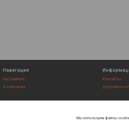
Навигация
Информац
На главную
Контакты
О компании
Доставка и о
AutoNEXT - все запасные ча
Мы используем файлы cookie