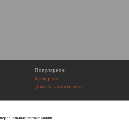
Популярное
Кузов, рама
Двигатель и его системы
з! |
Пожаловаться на контент
 персональных рекомендаций.