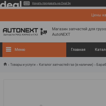
Начать продавать на Deal.by
Цены кат
Магазин запчастей для груз
AutoNEXT
Меню
Главная
Катал
Каталог
Товары и услуги
Каталог запчастей газ (в наличии)
Бараб
Кузов, рама
Двигатель и его системы
Каталог запчастей ГАЗ (в
наличии)
Запчасти ГАЗ (NEW)
О нас