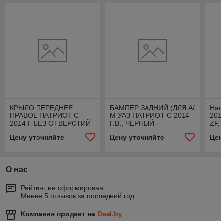
КРЫЛО ПЕРЕДНЕЕ
БАМПЕР ЗАДНИЙ (ДЛЯ А/
Нас
ПРАВОЕ ПАТРИОТ С
М УАЗ ПАТРИОТ С 2014
201
2014 Г БЕЗ ОТВЕРСТИЙ
Г.В., ЧЕРНЫЙ
ZF,
ПОД БОКОВОЙ
МЕТАЛЛИК, БЕЗ
Цену уточняйте
Цену уточняйте
Це
ПОВТОРИТЕЛЬ, 3163-86-
ДАТЧИКОВ),
8403010
316380280401200AVM
О нас
Рейтинг не сформирован
Менее 5 отзывов за последний год
Компания продает на
Deal.by