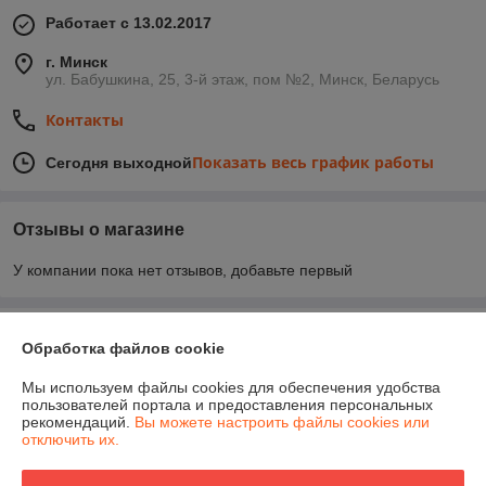
Работает с 13.02.2017
г. Минск
ул. Бабушкина, 25, 3-й этаж, пом №2, Минск, Беларусь
Контакты
Показать весь график работы
Сегодня выходной
Отзывы о магазине
У компании пока нет отзывов, добавьте первый
О нас
Обработка файлов cookie
Контакты
Мы используем файлы cookies для обеспечения удобства
пользователей портала и предоставления персональных
рекомендаций.
Вы можете настроить файлы cookies или
Доставка и оплата
отключить их.
График работы