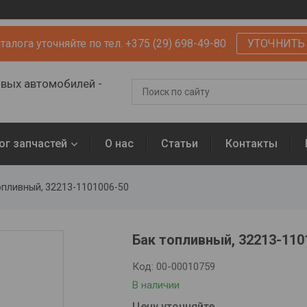
алога уточняйте по тел. +375 (29) 698-49-80
УТОЧНИТЬ
овых автомобилей -
ог запчастей
О нас
Статьи
Контакты
опливный, 32213-1101006-50
Бак топливный, 32213-110
Код:
00-00010759
В наличии
Цену уточняйте