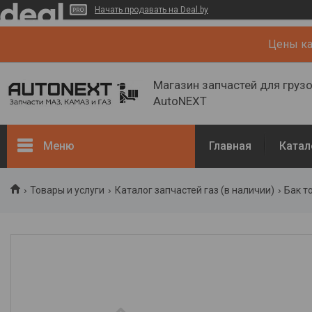
Начать продавать на Deal.by
Цены кат
Магазин запчастей для груз
AutoNEXT
Меню
Главная
Катал
Каталог
Товары и услуги
Каталог запчастей газ (в наличии)
Бак т
Кузов, рама
Двигатель и его системы
Каталог запчастей ГАЗ (в
наличии)
Запчасти ГАЗ (NEW)
О нас