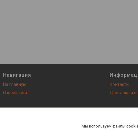
Навигация
Информац
На главную
Контакты
О компании
Доставка и о
AutoNEXT - все запасные ча
Мы используем файлы cookie