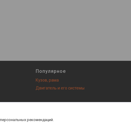
Популярное
Кузов, рама
Двигатель и его системы
з! |
Пожаловаться на контент
 персональных рекомендаций.