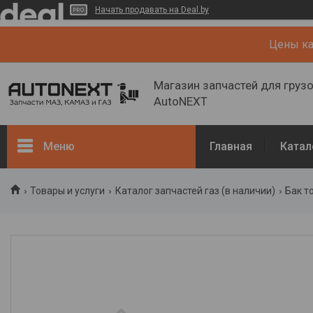
Начать продавать на Deal.by
Цены кат
Магазин запчастей для груз
AutoNEXT
Меню
Главная
Катал
Каталог
Товары и услуги
Каталог запчастей газ (в наличии)
Бак т
Кузов, рама
Двигатель и его системы
Каталог запчастей ГАЗ (в
наличии)
Запчасти ГАЗ (NEW)
О нас