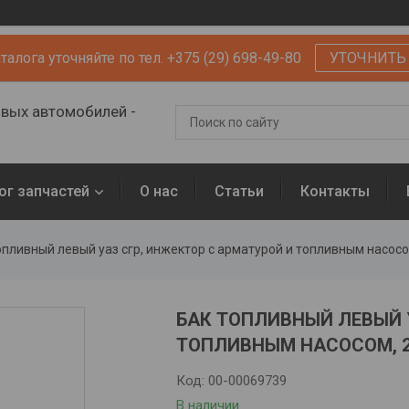
алога уточняйте по тел. +375 (29) 698-49-80
УТОЧНИТЬ
овых автомобилей -
ог запчастей
О нас
Статьи
Контакты
опливный левый уаз сгр, инжектор с арматурой и топливным насос
БАК ТОПЛИВНЫЙ ЛЕВЫЙ 
ТОПЛИВНЫМ НАСОСОМ, 22
Код:
00-00069739
В наличии