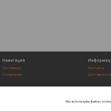
Навигация
Информац
На главную
Контакты
О компании
Доставка и о
AutoNEXT - все запасные ча
Мы используем файлы cookie