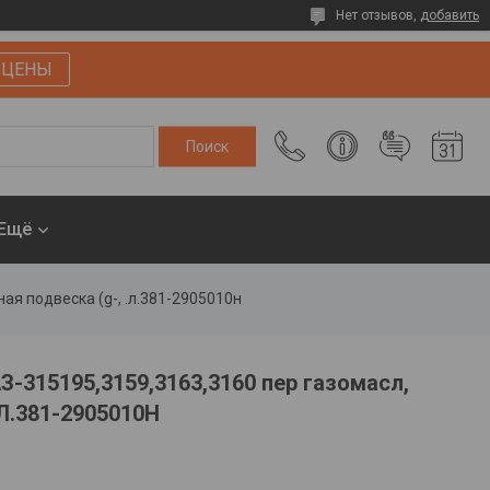
Нет отзывов,
добавить
 ЦЕНЫ
Ещё
ая подвеска (g-, .л.381-2905010н
-315195,3159,3163,3160 пер газомасл,
.Л.381-2905010Н