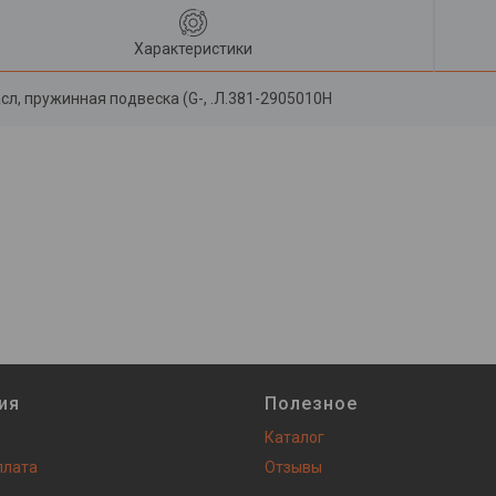
Характеристики
л, пружинная подвеска (G-, .Л.381-2905010Н
ия
Полезное
Каталог
плата
Отзывы