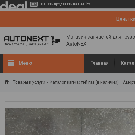
Начать продавать на Deal.by
Цены кат
Магазин запчастей для груз
AutoNEXT
Меню
Главная
Катал
Каталог
Товары и услуги
Каталог запчастей газ (в наличии)
Аморт
Кузов, рама
Двигатель и его системы
Каталог запчастей ГАЗ (в
наличии)
Запчасти ГАЗ (NEW)
О нас