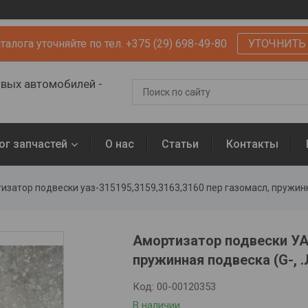
алога уточняйте по тел. +375 (29) 698-49-80
УТОЧНИТЬ
овых автомобилей -
ог запчастей
О нас
Статьи
Контакты
изатор подвески уаз-315195,3159,3163,3160 пер газомасл, пружинн
Амортизатор подвески УАЗ
пружинная подвеска (G-, 
Код:
00-00120353
В наличии