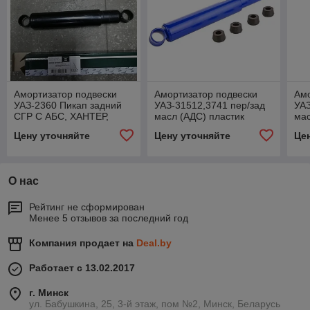
Амортизатор подвески
Амортизатор подвески
Амо
УАЗ-2360 Пикап задний
УАЗ-31512,3741 пер/зад
УАЗ
СГР С АБС, ХАНТЕР,
масл (АДС) пластик
мас
3153, 3159, 3160,
кожух, 42000.315100-
420
Цену уточняйте
Цену уточняйте
Це
236000291500600
2905006-00
00
О нас
Рейтинг не сформирован
Менее 5 отзывов за последний год
Компания продает на
Deal.by
Работает с 13.02.2017
г. Минск
ул. Бабушкина, 25, 3-й этаж, пом №2, Минск, Беларусь