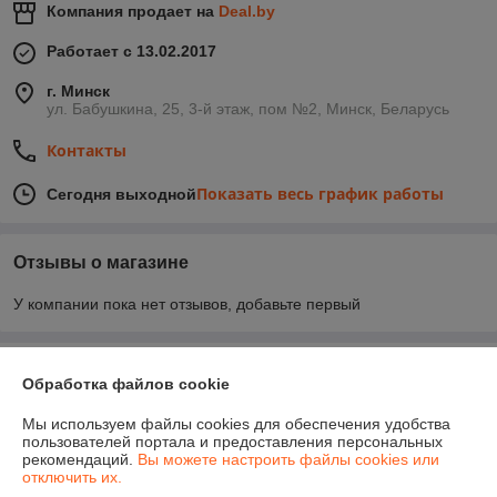
Компания продает на
Deal.by
Работает с 13.02.2017
г. Минск
ул. Бабушкина, 25, 3-й этаж, пом №2, Минск, Беларусь
Контакты
Показать весь график работы
Сегодня выходной
Отзывы о магазине
У компании пока нет отзывов, добавьте первый
О нас
Обработка файлов cookie
Контакты
Мы используем файлы cookies для обеспечения удобства
пользователей портала и предоставления персональных
рекомендаций.
Вы можете настроить файлы cookies или
Доставка и оплата
отключить их.