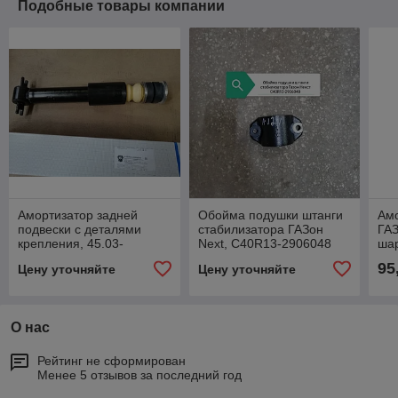
Подобные товары компании
Амортизатор задней
Обойма подушки штанги
Амо
подвески с деталями
стабилизатора ГАЗон
ГАЗ
крепления, 45.03-
Next, С40R13-2906048
ша
2915005
ZO
95
Цену уточняйте
Цену уточняйте
A2
О нас
Рейтинг не сформирован
Менее 5 отзывов за последний год