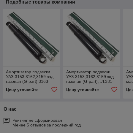
Подобные товары компании
Амортизатор подвески
Амортизатор подвески
Амо
УАЗ-3153,3162,3159 зад
УАЗ-3153,3162,3159 зад
УАЗ
газонап (G-part) 3163-
газонап (G-part), .Л.381-
мас
2915006-11Н
2915010Н
29
Цену уточняйте
Цену уточняйте
Це
О нас
Рейтинг не сформирован
Менее 5 отзывов за последний год