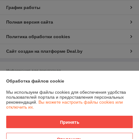
График работы
Полная версия сайта
Политика обработки cookies
Сайт создан на платформе Deal.by
Информация для покупателя
Обработка файлов cookie
Юридическое лицо:
ЧПТУП "Белфрезмет"
220047 г. Минск, Селицкого 21, комн. 13Е
Мы используем файлы cookies для обеспечения удобства
Регистрационный номер ЕГР: 191499355
пользователей портала и предоставления персональных
рекомендаций.
Вы можете настроить файлы cookies или
УНП: 191499355
отключить их.
Регистрационный орган: Управление экономики администрации
Заводского района
Принять
Дата регистрации компании: 06.02.2012