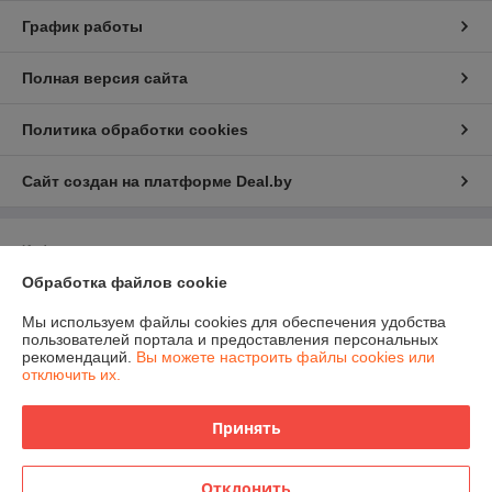
График работы
Полная версия сайта
Политика обработки cookies
Сайт создан на платформе Deal.by
Информация для покупателя
Обработка файлов cookie
Юридическое лицо:
ЧПТУП "Белфрезмет"
220047 г. Минск, Селицкого 21, комн. 13Е
Мы используем файлы cookies для обеспечения удобства
Регистрационный номер ЕГР: 191499355
пользователей портала и предоставления персональных
рекомендаций.
Вы можете настроить файлы cookies или
УНП: 191499355
отключить их.
Регистрационный орган: Управление экономики администрации
Заводского района
Принять
Дата регистрации компании: 06.02.2012
Отклонить