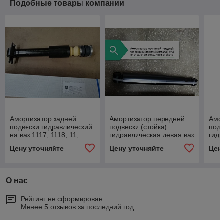
Подобные товары компании
Амортизатор задней
Амортизатор передней
Ам
подвески гидравлический
подвески (стойка)
под
на ваз 1117, 1118, 11,
гидравлическая левая ваз
гид
1119-2915004-11
2170-2172, .АН01159
ваз
Цену уточняйте
Цену уточняйте
Це
О нас
Рейтинг не сформирован
Менее 5 отзывов за последний год