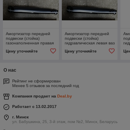
Амортизатор передней
Амортизатор передней
Ам
подвески (стойка)
подвески (стойка)
под
газонаполненная правая
гидравлическая левая ваз
гид
ваз 2170-2172, .AG01360
2170-2172, .АН01159
ваз
Цену уточняйте
Цену уточняйте
Це
О нас
Рейтинг не сформирован
Менее 5 отзывов за последний год
Компания продает на
Deal.by
Работает с 13.02.2017
г. Минск
ул. Бабушкина, 25, 3-й этаж, пом №2, Минск, Беларусь