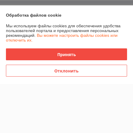
О нас
Обработка файлов cookie
Контакты
Мы используем файлы cookies для обеспечения удобства
пользователей портала и предоставления персональных
рекомендаций.
Вы можете настроить файлы cookies или
Доставка и оплата
отключить их.
График работы
Принять
Полная версия сайта
Отклонить
Политика обработки cookies
Сайт создан на платформе Deal.by
Информация для покупателя
Юридическое лицо:
ЧПТУП "Белфрезмет"
220047 г. Минск, Селицкого 21, комн. 13Е