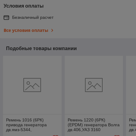
Условия оплаты
Безналичный расчет
Все условия оплаты
Подобные товары компании
Ремень 1016 (6РК)
Ремень 1220 (6РК)
Рем
привода генератора
(EPDM) генератора Волга
ген
дв.ямз-5344,
дв.406,УАЗ 3160
дв.
5340370117011
ZOMMER, 6PK1220A
406