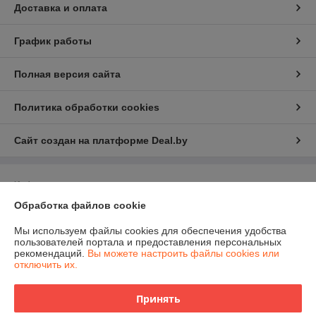
Доставка и оплата
График работы
Полная версия сайта
Политика обработки cookies
Сайт создан на платформе Deal.by
Информация для покупателя
Обработка файлов cookie
Юридическое лицо:
ЧПТУП "Белфрезмет"
220047 г. Минск, Селицкого 21, комн. 13Е
Мы используем файлы cookies для обеспечения удобства
Регистрационный номер ЕГР: 191499355
пользователей портала и предоставления персональных
рекомендаций.
Вы можете настроить файлы cookies или
УНП: 191499355
отключить их.
Регистрационный орган: Управление экономики администрации
Заводского района
Принять